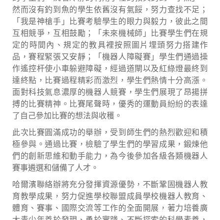
然而沒有釣到魚的學生依舊沒有氣餒，努力查找不足；
「我是神槍手」比賽考驗學生的眼力與毅力，彼此之間
互相競爭，互相鼓勵；「未來機械師」比賽學生們在規
定的時間內、規定的教具裡按照圖片埋頭努力搭建作
品，賽程緊張又安靜；「機器人障礙賽」學生們通過操
作遙控杆使小車躲避障礙，經過道閘以及紅綠燈最終到
達終點，比賽過程精彩而激烈，學生們熱情十分高漲。
面對科技氣息濃厚的機器人競賽，學生們展現了昂揚拼
搏的比賽精神。比賽尾聲時，優秀的運動員紛紛的表達
了自己參加比賽的想法與收穫。
此次比賽圓滿成功的舉辦，受到師生們的熱烈歡迎和積
極參與。通過比賽，檢驗了學生們的學習成果，鍛煉他
們的創新思維和動手能力，為今後參加各級各類機器人
賽事遴選和儲備了人才。
哈爾濱聯絡辦將充分發揮資源優勢，不斷鞏固機器人教
育教學成果，努力促進學校聯盟成員學校機器人教育、
體育、賽事、國際交流等工作的全面開展，著力培養廣
大青少年善於發現、勇於實踐、不斷探索的科學素養，