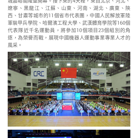
城嘉峪關隆重開幕。接下來的4天裡，來自北京、河北、
遼寧、黑龍江、江蘇、山東、河南、湖北、廣東、陝
西、甘肅等城市的11個省市代表團，中國人民解放軍陸
軍裝甲兵學院、哈爾濱工程大學、武漢體育學院等160個
代表隊近千名運動員，將參加10個項目23個組別的角
逐，為榮譽而戰，展現中國機器人運動事業專業人才的
風采。