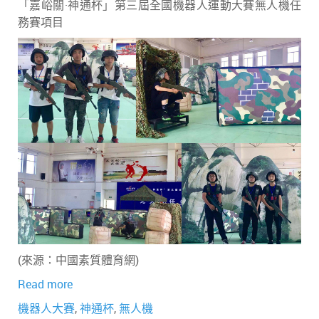
「嘉峪關·神通杯」第三屆全國機器人運動大賽無人機任
務賽項目
(來源：中國素質體育網)
Read more
機器人大賽
,
神通杯
,
無人機