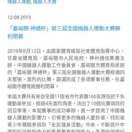
機器人運動
,
機器人大賽
12-08-2019
「嘉峪關·神通杯」第三屆全國機器人運動大賽勝
利閉幕
2019年8月12日，由國家體育總局社會體育指導中心、
甘肅省體育局、嘉峪關市人民政府、神州通信集團主
辦，中國機器人運動工作委員會、嘉峪關市體育局承辦
的「嘉峪關·神通杯」第三屆全國機器人運動大賽經過四
天緊張、激烈的比賽，圓滿完成了各項賽事任務，在嘉
峪關市體育館勝利閉幕。
本屆大賽共有來自全國11個省市代表團160支隊伍近千名
運動員參加，經過4天激烈角逐，決出了10個比賽項目的
冠亞季軍。本屆賽事的成功舉辦，進一步提高了中國機
器人運動的影響力，引導更多的機器人愛好者，特別是
青少年積極參與到「全民健身活動」中來，不斷提升中
國的科技創新能力和素質教育創新能力，為更好地踐行