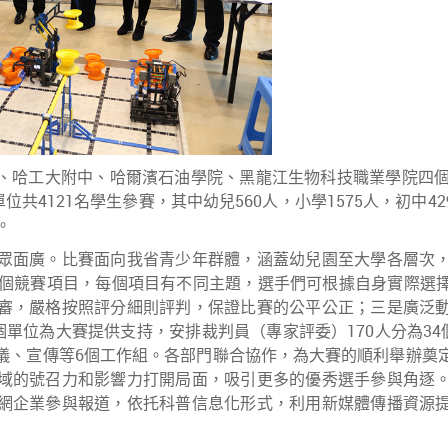
、哈工大附中、哈爾濱石油學院、黑龍江生物科技職業學院四個
共4121名學生參賽，其中幼兒560人，小學1575人，初中42
。
眾面廣。比賽面向我省青少年群體，涵蓋幼兒園至大學各層次
2個競賽項目，每個項目有不同主題，選手們可根據自身實際選
審，嚴格按照評分細則評判，保證比賽的公平公正；三是廣泛
個單位為大賽提供支持，安排裁判員（專家評委）170人分為34
儀、宣傳等6個工作組。各部門聯合協作，為大賽的順利舉辦奠
域的號召力和影響力打開局面，吸引更多的優秀選手參與角逐
網企業參與報道，依托科普信息化形式，利用新媒體傳播資源