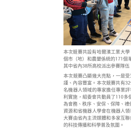
本次競賽共設有哈爾濱工業大學
個市（地）和農墾係統的171個單位
其中省內38所高校派出參賽隊伍
本次競賽凸顯幾大亮點，一是受
謹、內容豐富。本次競賽共有3
名機器人領域的專家擔任專業評
利實施，組委會共動員了110多
為會務、秩序、安保、保障、禮
資源和省機器人學會在機器人領
大賽由省內主流媒體和多家互聯
的科技傳播和科學普及氛圍。