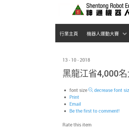
行業主頁
機器人運動大賽
13 - 10 - 2018
黑龍江省4,00
font size
decrease font si
Print
Email
Be the first to comment!
Rate this item