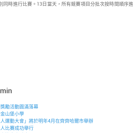
別同時進行比賽。13日當天，所有競賽項目分批次按時間順序進行
dmin
育獎勵活動圓滿落幕
市金山堡小學
人運動大會」將於明年4月在齊齊哈爾市舉辦
器人比賽成功舉行