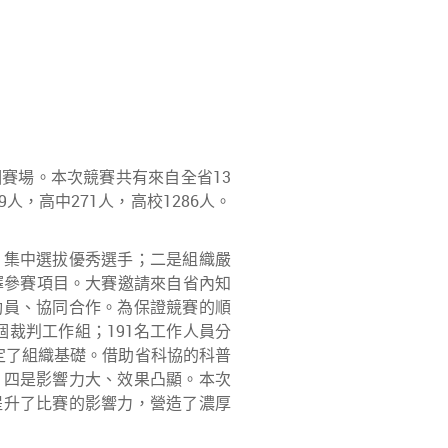
賽場。本次競賽共有來自全省13
9人，高中271人，高校1286人。
，集中選拔優秀選手；二是組織嚴
擇參賽項目。大賽邀請來自省內知
動員、協同合作。為保證競賽的順
個裁判工作組；191名工作人員分
定了組織基礎。借助省科協的科普
。四是影響力大、效果凸顯。本次
提升了比賽的影響力，營造了濃厚