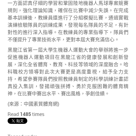
一方面認真仔細的學習和鞏固陸地機器人馬球專案競賽
規則，強化理論知識，確保在比賽中減少失誤。在完成
基本訓練後，教練員還進行了分組模擬比賽，通過實戰
演練檢驗隊員的訓練成果，發現每名隊員的不足，有針
對性的進行深入指導。在教練員的專業指導下，隊員們
不僅提升了專業技術水平，更對本屆大賽充滿信心。
黑龍江省第一屆大學生機器人運動大會的舉辦將進一步
促進機器人運動項目在黑龍江省的健康發展和創新發
展，深化全省體育、教育、科技等領域的深度融合。哈
科職校方領導對此次大賽更是高度重視，給予全力支
持，希望參賽隊員們按照教練員制定的科學訓練計畫認
真投入集訓，發揚頑強拼搏、勇於克服困難的體育精
神，在比賽中賽出水平、賽出風格，爭創佳績。
(來源：中國素質體育網)
Read
1485
times