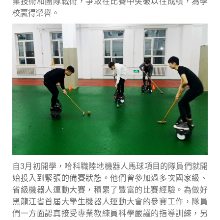
業技術和團隊戰術，爭取在比賽中突破以往成績，為學
校贏得榮譽。
自3月初開學，哈科職陸地機器人馬球項目的隊員們就開
始投入到緊張的備賽狀態。他們曾參加過多次國家級、
省級機器人運動大賽，積累了豐富的比賽經驗。為做好
黑龍江省首屆大學生機器人運動大會的參賽工作，隊員
們一方面認真接受專業教練員科學嚴謹的指導訓練，另