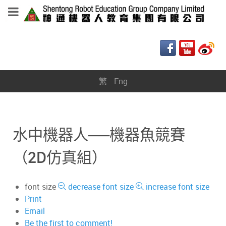
繁
Eng
水中機器人──機器魚競賽
（2D仿真組）
font size
decrease font size
increase font size
Print
Email
Be the first to comment!