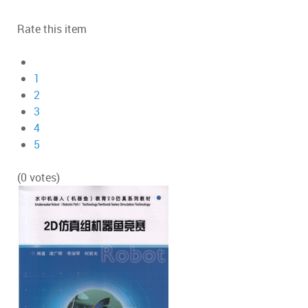
Rate this item
1
2
3
4
5
(0 votes)